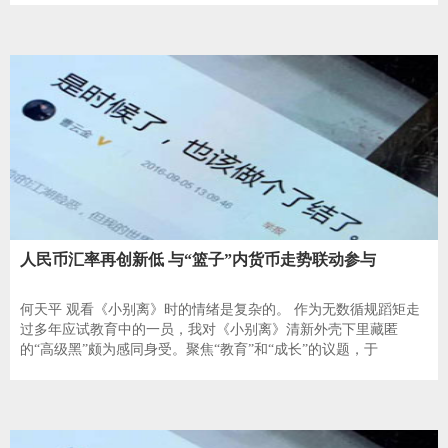
人民币汇率再创新低 与“篮子”内货币走势联动参与
何天平 观看《小别离》时的情绪是复杂的。 作为无数循规蹈矩走
过多年应试教育中的一员，我对《小别离》清新外壳下里藏匿
的“高级黑”颇为感同身受。聚焦“教育”和“成长”的议题，于