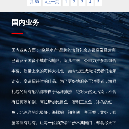
共 80
«上一页
1
2
3
4
5
国内业务
国内业务方面：“晓琴水产”品牌的海鲜礼盒连锁店及经营商
已遍及全国多个城市和地区。近几年来，公司力推多款组合
丰富、质量上乘的海鲜大礼包，如今也已成为消费者们走亲
访友、宴请招待时的佳品。为了更好地服务于消费者，海鲜
礼包的所有配品都来自于远洋捕捞，绝对天然无污染，不含
有任何添加剂。阿拉斯加比目鱼，智利三文鱼，冰岛的红
鱼，北冰洋的北极虾，海螺鲍，翔鱼翅，帝王蟹，龙虾，鳕
蟹等应有尽有。让每一位消费者半步不离国门，却尝尽天下