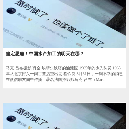
痛定思痛！中国水产加工的明天在哪？
马克·吕布摄影/肖全 埃菲尔铁塔的油漆匠 1965年的少先队员 1965
年从北京街头一间古董店望出去 程铁良 8月31日，一则不幸的消息
在微信朋友圈中传播：著名法国摄影师马克·吕布（Marc...