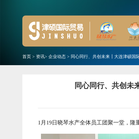
首页
>
资讯
>
企业动态
>
同心同行、共创未来┃大连津硕国际
同心同行、共创未来
1月19日晓琴水产全体员工团聚一堂，隆