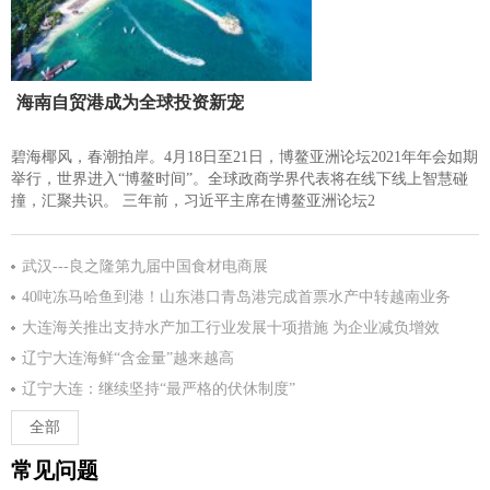
海南自贸港成为全球投资新宠
碧海椰风，春潮拍岸。4月18日至21日，博鳌亚洲论坛2021年年会如期
举行，世界进入“博鳌时间”。全球政商学界代表将在线下线上智慧碰
撞，汇聚共识。 三年前，习近平主席在博鳌亚洲论坛2
武汉---良之隆第九届中国食材电商展
40吨冻马哈鱼到港！山东港口青岛港完成首票水产中转越南业务
大连海关推出支持水产加工行业发展十项措施 为企业减负增效
辽宁大连海鲜“含金量”越来越高
辽宁大连：继续坚持“最严格的伏休制度”
全部
常见问题